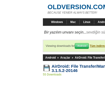
OLDVERSION.CO
BECAUSE YENİER ALWAYS BETTER!
Windows
Mac
Linux
Andr
Bir yazılım unvanı seçin...
sevdiğin sü
Viewing downloads for
Tüm indirme
Android
Android
»
Araçlar
»
AirDroid: File Transfe
AirDroid: File Transfer/M
3.1.5.2-20146
55 Downloads