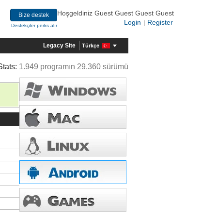
Hoşgeldiniz Guest Guest Guest Guest
Bize destek
Login
Register
|
Destekçiler perks alır
Legacy Site
Türkçe
Stats:
1.949 programın 29.360 sürümü