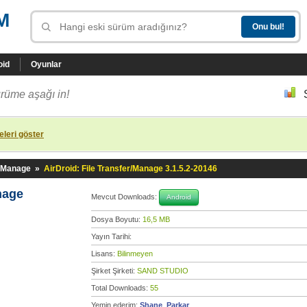
M
oid
Oyunlar
rüme aşağı in!
leri göster
r/Manage
»
AirDroid: File Transfer/Manage 3.1.5.2-20146
anage
Mevcut Downloads:
Android
Dosya Boyutu:
16,5 MB
Yayın Tarihi:
Lisans:
Bilinmeyen
Şirket Şirketi:
SAND STUDIO
Total Downloads:
55
Yemin ederim:
Shane_Parkar