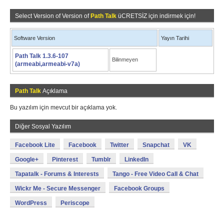
Select Version of Version of
Path Talk
üCRETSİZ için indirmek için!
Software Version
Yayın Tarihi
Path Talk 1.3.6-107
Bilinmeyen
(armeabi,armeabi-v7a)
Path Talk
Açıklama
Bu yazılım için mevcut bir açıklama yok.
Diğer Sosyal Yazılım
Facebook Lite
Facebook
Twitter
Snapchat
VK
Google+
Pinterest
Tumblr
LinkedIn
Tapatalk - Forums & Interests
Tango - Free Video Call & Chat
Wickr Me - Secure Messenger
Facebook Groups
WordPress
Periscope