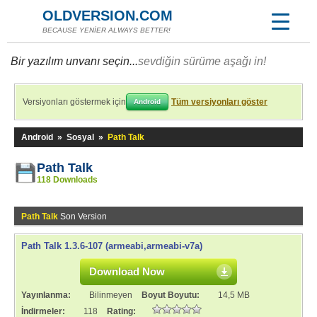
OLDVERSION.COM
BECAUSE YENİER ALWAYS BETTER!
Bir yazılım unvanı seçin...
sevdiğin sürüme aşağı in!
Versiyonları göstermek için
Tüm versiyonları göster
Android
Android
»
Sosyal
»
Path Talk
Path Talk
118 Downloads
Path Talk
Son Version
Path Talk 1.3.6-107 (armeabi,armeabi-v7a)
Download Now
Yayınlanma:
Bilinmeyen
Boyut Boyutu:
14,5 MB
İndirmeler:
118
Rating: