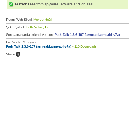
Tested:
Free from spyware, adware and viruses
Resmi Web Sitesi:
Mevcut değil
Şirket Şirketi:
Path Mobile, Inc.
Son zamanlarda eklendi Version:
Path Talk 1.3.6-107 (armeabi,armeabi-v7a)
En Popüler Versiyon:
Path Talk 1.3.6-107 (armeabi,armeabi-v7a)
- 118 Downloads
Share: