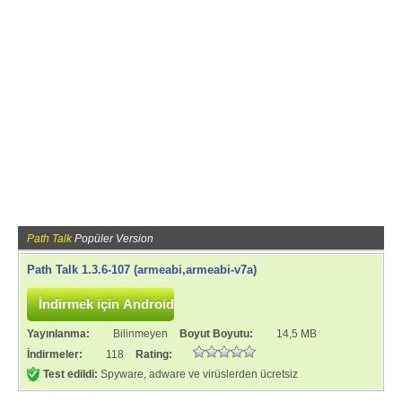
Path Talk
Popüler Version
Path Talk 1.3.6-107 (armeabi,armeabi-v7a)
Yayınlanma:
Bilinmeyen
Boyut Boyutu:
14,5 MB
İndirmeler:
118
Rating:
Test edildi:
Spyware, adware ve virüslerden ücretsiz