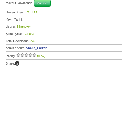
Mevcut Downloads:
Android
Dosya Boyutu:
2,8 MB
Yayın Tarihi:
Lisans:
Bilinmeyen
Şirket Şirketi:
Opera
Total Downloads:
236
Yemin ederim:
Shane_Parkar
Rating:
(0 oy)
Share: