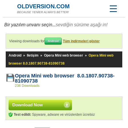
OLDVERSION.COM
BECAUSE YENİER ALWAYS BETTER!
Bir yazılım unvanı seçin...
sevdiğin sürüme aşağı in!
Viewing downloads for
Tüm indirmeleri göster
Android
Android
»
Iletişim
»
Opera Mini web browser
»
Opera Mini web
browser 8.0.1807.90738-81090738
Opera Mini web browser 8.0.1807.90738-
81090738
236 Downloads
Download Now
Test edildi:
Spyware, adware ve virüslerden ücretsiz