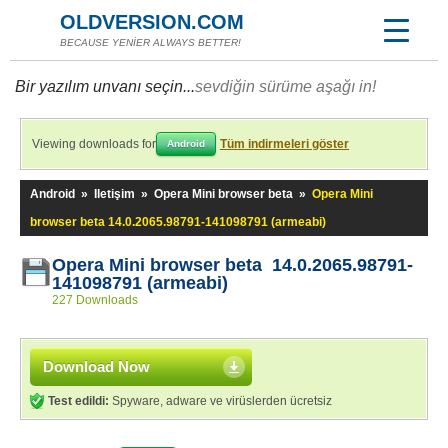
OLDVERSION.COM
BECAUSE YENİER ALWAYS BETTER!
Bir yazılım unvanı seçin...
sevdiğin sürüme aşağı in!
Viewing downloads for
Tüm indirmeleri göster
Android
Android
»
Iletişim
»
Opera Mini browser beta
»
Opera Mini
browser beta 14.0.2065.98791-141098791 (armeabi)
Opera Mini browser beta 14.0.2065.98791-
141098791 (armeabi)
227 Downloads
Download Now
Test edildi:
Spyware, adware ve virüslerden ücretsiz