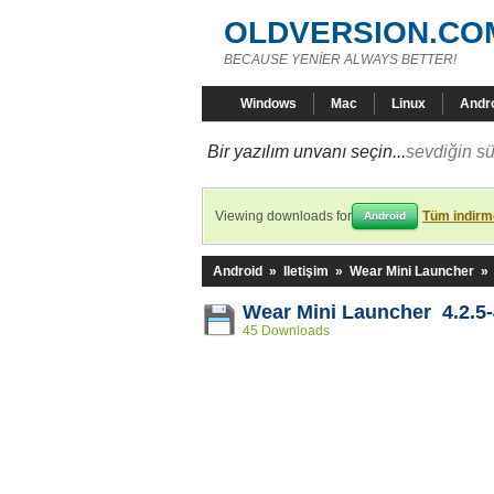
OLDVERSION.CO
BECAUSE YENİER ALWAYS BETTER!
Windows
Mac
Linux
Andr
Bir yazılım unvanı seçin...
sevdiğin sü
Viewing downloads for
Tüm indirme
Android
Android
»
Iletişim
»
Wear Mini Launcher
»
Wear Mini Launcher 4.2.5
45 Downloads