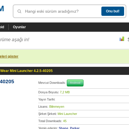
M
oid
Oyunlar
rüme aşağı in!
leri göster
Wear Mini Launcher 4.2.5-40205
-40205
Mevcut Downloads:
Android
Dosya Boyutu:
7,2 MB
Yayın Tarihi:
Lisans:
Bilinmeyen
Şirket Şirketi:
Mini Launcher
Total Downloads:
45
Yemin ederim:
Shane_Parkar