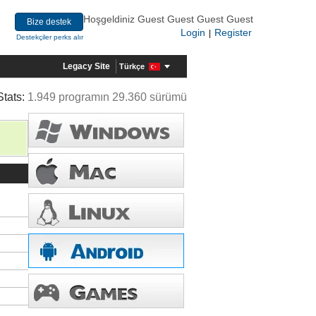
Hoşgeldiniz Guest Guest Guest Guest
Bize destek
Login
Register
|
Destekçiler perks alır
Legacy Site
Türkçe
Stats:
1.949 programın 29.360 sürümü