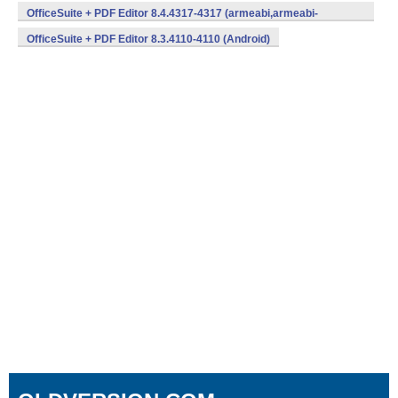
v8a,armeabi,armeabi-v7a,x86) (Android)
OfficeSuite + PDF Editor 8.4.4317-4317 (armeabi,armeabi-
v7a,x86) (Android)
OfficeSuite + PDF Editor 8.3.4110-4110 (Android)