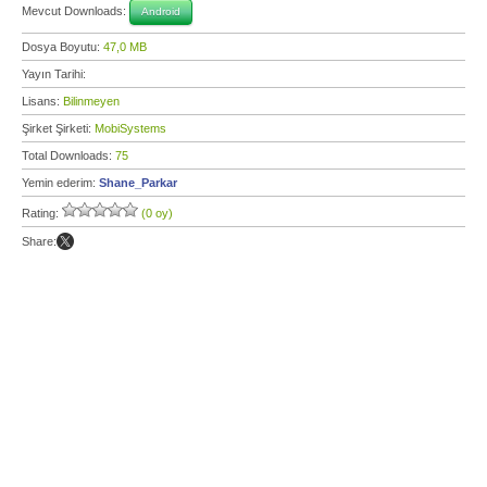
Mevcut Downloads:
Android
Dosya Boyutu:
47,0 MB
Yayın Tarihi:
Lisans:
Bilinmeyen
Şirket Şirketi:
MobiSystems
Total Downloads:
75
Yemin ederim:
Shane_Parkar
Rating:
(0 oy)
Share: