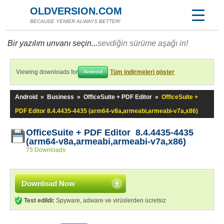
OLDVERSION.COM
BECAUSE YENİER ALWAYS BETTER!
Bir yazılım unvanı seçin...
sevdiğin sürüme aşağı in!
Viewing downloads for
Tüm indirmeleri göster
Android
Android
»
Business
»
OfficeSuite + PDF Editor
»
OfficeSuite +
PDF Editor 8.4.4435-4435 (arm64-v8a,armeabi,armeabi-v7a,x86)
OfficeSuite + PDF Editor 8.4.4435-4435
(arm64-v8a,armeabi,armeabi-v7a,x86)
75 Downloads
Download Now
Test edildi:
Spyware, adware ve virüslerden ücretsiz