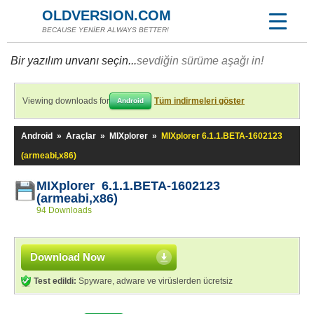
OLDVERSION.COM
BECAUSE YENİER ALWAYS BETTER!
Bir yazılım unvanı seçin...
sevdiğin sürüme aşağı in!
Viewing downloads for
Tüm indirmeleri göster
Android
Android
»
Araçlar
»
MIXplorer
»
MIXplorer 6.1.1.BETA-1602123
(armeabi,x86)
MIXplorer 6.1.1.BETA-1602123
(armeabi,x86)
94 Downloads
Download Now
Test edildi:
Spyware, adware ve virüslerden ücretsiz