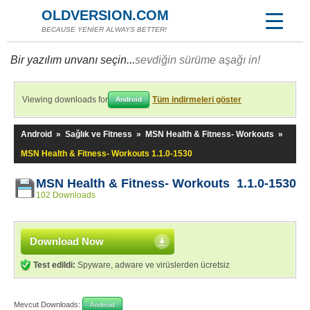
OLDVERSION.COM
BECAUSE YENİER ALWAYS BETTER!
Bir yazılım unvanı seçin...
sevdiğin sürüme aşağı in!
Viewing downloads for
Tüm indirmeleri göster
Android
Android
»
Sağlık ve Fitness
»
MSN Health & Fitness- Workouts
»
MSN Health & Fitness- Workouts 1.1.0-1530
MSN Health & Fitness- Workouts 1.1.0-1530
102 Downloads
Download Now
Test edildi:
Spyware, adware ve virüslerden ücretsiz
Mevcut Downloads:
Android