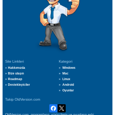
Site Linkleri
Kategori
Hakkımızda
Windows
Bize ulaşın
Mac
Roadmap
Linux
Destekleyiciler
Android
Oyunlar
Takip OldVersion.com
OldVersion.com, programların, sürücülerin ve oyunların eski