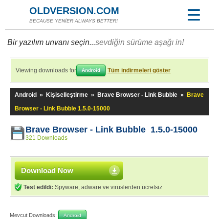
OLDVERSION.COM
BECAUSE YENİER ALWAYS BETTER!
Bir yazılım unvanı seçin...
sevdiğin sürüme aşağı in!
Viewing downloads for
Tüm indirmeleri göster
Android
Android
»
Kişiselleştirme
»
Brave Browser - Link Bubble
»
Brave
Browser - Link Bubble 1.5.0-15000
Brave Browser - Link Bubble 1.5.0-15000
321 Downloads
Download Now
Test edildi:
Spyware, adware ve virüslerden ücretsiz
Mevcut Downloads:
Android