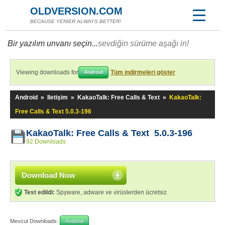
OLDVERSION.COM
BECAUSE YENİER ALWAYS BETTER!
Bir yazılım unvanı seçin...
sevdiğin sürüme aşağı in!
Viewing downloads for
Tüm indirmeleri göster
Android
Android
»
Iletişim
»
KakaoTalk: Free Calls & Text
»
KakaoTalk:
Free Calls & Text 5.0.3-196
KakaoTalk: Free Calls & Text 5.0.3-196
92 Downloads
Download Now
Test edildi:
Spyware, adware ve virüslerden ücretsiz
Mevcut Downloads:
Android