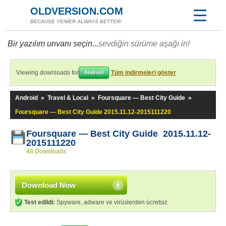
OLDVERSION.COM
BECAUSE YENİER ALWAYS BETTER!
Bir yazılım unvanı seçin...
sevdiğin sürüme aşağı in!
Viewing downloads for
Tüm indirmeleri göster
Android
Android
»
Travel & Local
»
Foursquare — Best City Guide
»
Foursquare — Best City Guide 2015.11.12-2015111220
Foursquare — Best City Guide 2015.11.12-
2015111220
48 Downloads
Download Now
Test edildi:
Spyware, adware ve virüslerden ücretsiz