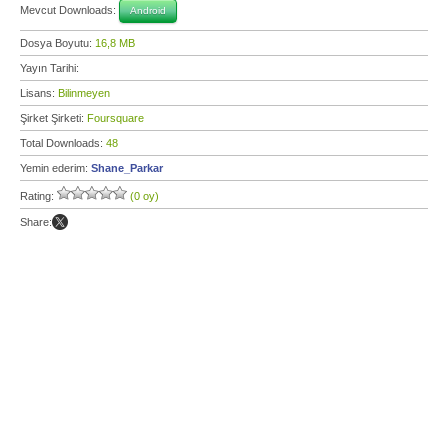
Mevcut Downloads:
Android
Dosya Boyutu:
16,8 MB
Yayın Tarihi:
Lisans:
Bilinmeyen
Şirket Şirketi:
Foursquare
Total Downloads:
48
Yemin ederim:
Shane_Parkar
Rating:
(0 oy)
Share: