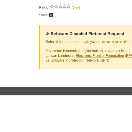
Rating:
(0 oy)
Share:
⚠️ Software Disabled Pinterest Request
Satın alma talebi nedeniyle yazılım devre dışı bırakılır.
Yazılımları korumak ve dijital hakları savunmak için
çalışan kuruluşlar:
Electronic Frontier Foundation (EF
ve
Software P protection Network (SPN)
.