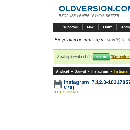
OLDVERSION.CO
BECAUSE YENİER ALWAYS BETTER!
Windows
Mac
Linux
Andr
Bir yazılım unvanı seçin...
sevdiğin sü
Viewing downloads for
Tüm indirme
Android
Android
»
Sosyal
»
Instagram
»
Instagram
Instagram 7.12.0-18317857
v7a)
266 Downloads