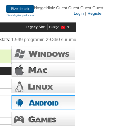
Hoşgeldiniz Guest Guest Guest Guest
Bize destek
Login
Register
|
Destekçiler perks alır
Legacy Site
Türkçe
Stats:
1.949 programın 29.360 sürümü