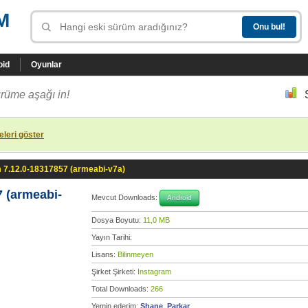
M
oid
Oyunlar
rüme aşağı in!
leri göster
 7.12.0-18317857 (armeabi-v7a)
 (armeabi-
Mevcut Downloads:
Android
Dosya Boyutu:
11,0 MB
Yayın Tarihi:
Lisans:
Bilinmeyen
Şirket Şirketi:
Instagram
Total Downloads:
266
Yemin ederim:
Shane_Parkar