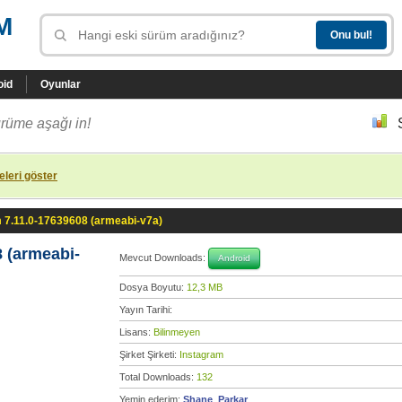
M
oid
Oyunlar
rüme aşağı in!
leri göster
 7.11.0-17639608 (armeabi-v7a)
 (armeabi-
Mevcut Downloads:
Android
Dosya Boyutu:
12,3 MB
Yayın Tarihi:
Lisans:
Bilinmeyen
Şirket Şirketi:
Instagram
Total Downloads:
132
Yemin ederim:
Shane_Parkar