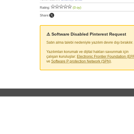
Rating:
(0 oy)
Share:
⚠️ Software Disabled Pinterest Request
Satın alma talebi nedeniyle yazılım devre dışı bırakılır.
Yazılımları korumak ve dijital hakları savunmak için
çalışan kuruluşlar:
Electronic Frontier Foundation (EF
ve
Software P protection Network (SPN)
.