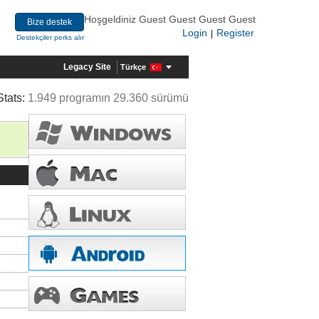
Hoşgeldiniz Guest Guest Guest Guest
Bize destek
Login
Register
|
Destekçiler perks alır
Legacy Site
Türkçe
Stats:
1.949 programın 29.360 sürümü