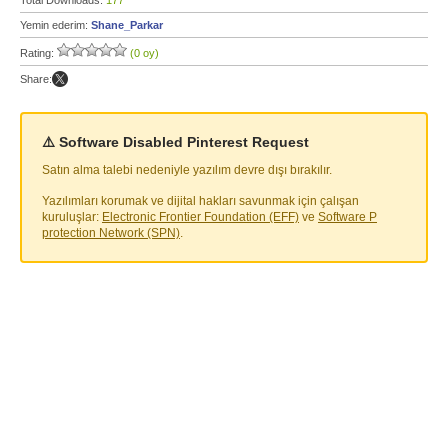
Total Downloads:
177
Yemin ederim:
Shane_Parkar
Rating:
(0 oy)
Share:
⚠️ Software Disabled Pinterest Request
Satın alma talebi nedeniyle yazılım devre dışı bırakılır.
Yazılımları korumak ve dijital hakları savunmak için çalışan
kuruluşlar:
Electronic Frontier Foundation (EFF)
ve
Software P
protection Network (SPN)
.