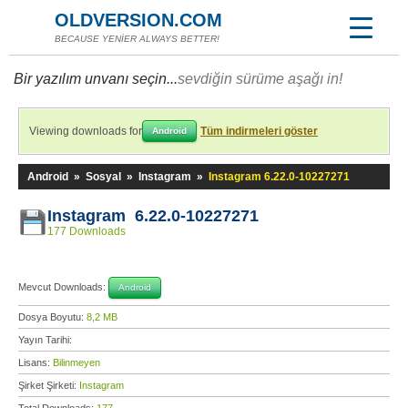
OLDVERSION.COM
BECAUSE YENİER ALWAYS BETTER!
Bir yazılım unvanı seçin...
sevdiğin sürüme aşağı in!
Viewing downloads for
Tüm indirmeleri göster
Android
Android
»
Sosyal
»
Instagram
»
Instagram 6.22.0-10227271
Instagram 6.22.0-10227271
177 Downloads
Mevcut Downloads:
Android
Dosya Boyutu:
8,2 MB
Yayın Tarihi:
Lisans:
Bilinmeyen
Şirket Şirketi:
Instagram