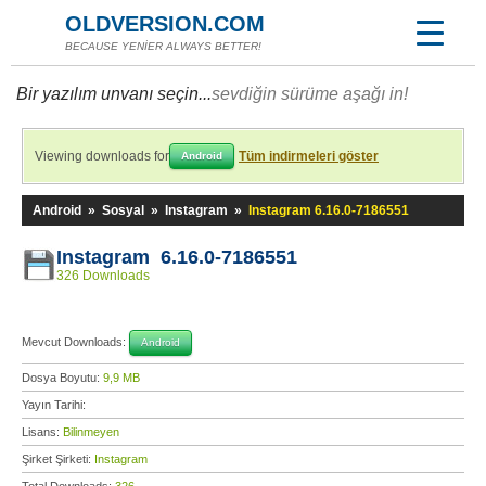
OLDVERSION.COM
BECAUSE YENİER ALWAYS BETTER!
Bir yazılım unvanı seçin...
sevdiğin sürüme aşağı in!
Viewing downloads for
Tüm indirmeleri göster
Android
Android
»
Sosyal
»
Instagram
»
Instagram 6.16.0-7186551
Instagram 6.16.0-7186551
326 Downloads
Mevcut Downloads:
Android
Dosya Boyutu:
9,9 MB
Yayın Tarihi:
Lisans:
Bilinmeyen
Şirket Şirketi:
Instagram