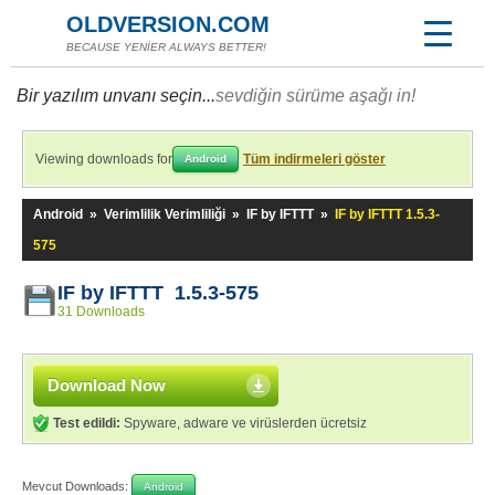
OLDVERSION.COM
BECAUSE YENİER ALWAYS BETTER!
Bir yazılım unvanı seçin...
sevdiğin sürüme aşağı in!
Viewing downloads for
Tüm indirmeleri göster
Android
Android
»
Verimlilik Verimliliği
»
IF by IFTTT
»
IF by IFTTT 1.5.3-
575
IF by IFTTT 1.5.3-575
31 Downloads
Download Now
Test edildi:
Spyware, adware ve virüslerden ücretsiz
Mevcut Downloads:
Android