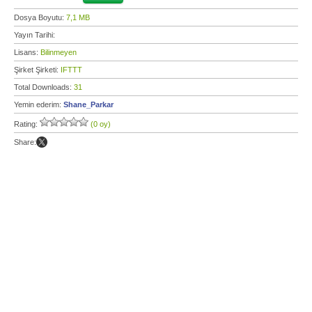
Dosya Boyutu:
7,1 MB
Yayın Tarihi:
Lisans:
Bilinmeyen
Şirket Şirketi:
IFTTT
Total Downloads:
31
Yemin ederim:
Shane_Parkar
Rating:
(0 oy)
Share: