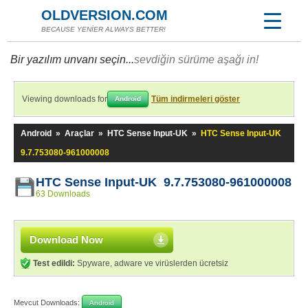
OLDVERSION.COM
BECAUSE YENİER ALWAYS BETTER!
Bir yazılım unvanı seçin...
sevdiğin sürüme aşağı in!
Viewing downloads for
Tüm indirmeleri göster
Android
Android
»
Araçlar
»
HTC Sense Input-UK
»
HTC Sense Input-UK
9.7.753080-961000008
HTC Sense Input-UK 9.7.753080-961000008
63 Downloads
Download Now
Test edildi:
Spyware, adware ve virüslerden ücretsiz
Mevcut Downloads:
Android