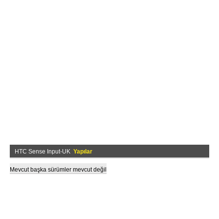
HTC Sense Input-UK
Yapılar
Mevcut başka sürümler mevcut değil