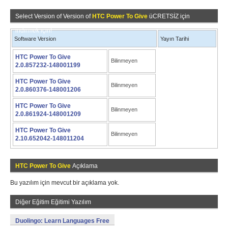
Select Version of Version of
HTC Power To Give
üCRETSİZ için
indirmek için!
Software Version
Yayın Tarihi
HTC Power To Give
Bilinmeyen
2.0.857232-148001199
HTC Power To Give
Bilinmeyen
2.0.860376-148001206
HTC Power To Give
Bilinmeyen
2.0.861924-148001209
HTC Power To Give
Bilinmeyen
2.10.652042-148011204
HTC Power To Give
Açıklama
Bu yazılım için mevcut bir açıklama yok.
Diğer Eğitim Eğitimi Yazılım
Duolingo: Learn Languages Free