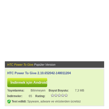
HTC Power To Give
Popüler Version
HTC Power To Give 2.10.652042-148011204
Yayınlanma:
Bilinmeyen
Boyut Boyutu:
7,3 MB
İndirmeler:
65
Rating:
Test edildi:
Spyware, adware ve virüslerden ücretsiz