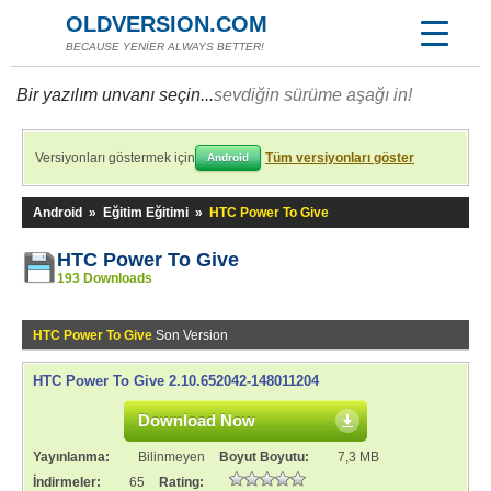
OLDVERSION.COM
BECAUSE YENİER ALWAYS BETTER!
Bir yazılım unvanı seçin...
sevdiğin sürüme aşağı in!
Versiyonları göstermek için
Tüm versiyonları göster
Android
Android
»
Eğitim Eğitimi
»
HTC Power To Give
HTC Power To Give
193 Downloads
HTC Power To Give
Son Version
HTC Power To Give 2.10.652042-148011204
Download Now
Yayınlanma:
Bilinmeyen
Boyut Boyutu:
7,3 MB
İndirmeler:
65
Rating: