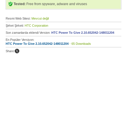
Tested:
Free from spyware, adware and viruses
Resmi Web Sitesi:
Mevcut değil
Şirket Şirketi:
HTC Corporation
Son zamanlarda eklendi Version:
HTC Power To Give 2.10.652042-148011204
En Popüler Versiyon:
HTC Power To Give 2.10.652042-148011204
- 65 Downloads
Share: