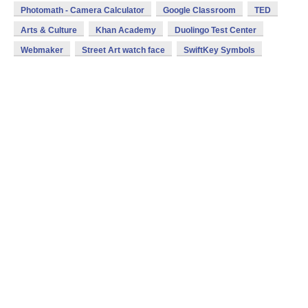
Photomath - Camera Calculator
Google Classroom
TED
Arts & Culture
Khan Academy
Duolingo Test Center
Webmaker
Street Art watch face
SwiftKey Symbols