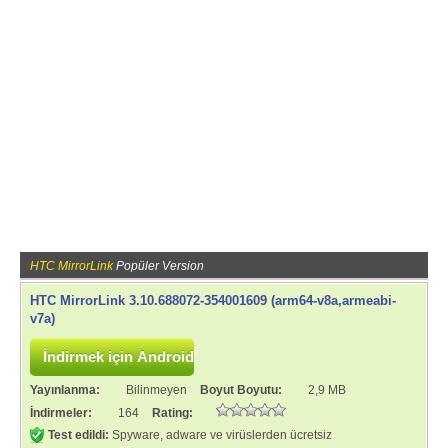
HTC MirrorLink
Popüler Version
HTC MirrorLink 3.10.688072-354001609 (arm64-v8a,armeabi-
v7a)
Yayınlanma:
Bilinmeyen
Boyut Boyutu:
2,9 MB
İndirmeler:
164
Rating:
Test edildi:
Spyware, adware ve virüslerden ücretsiz