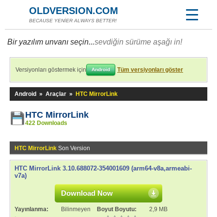
OLDVERSION.COM
BECAUSE YENİER ALWAYS BETTER!
Bir yazılım unvanı seçin...
sevdiğin sürüme aşağı in!
Versiyonları göstermek için
Tüm versiyonları göster
Android
Android
»
Araçlar
»
HTC MirrorLink
HTC MirrorLink
422 Downloads
HTC MirrorLink
Son Version
HTC MirrorLink 3.10.688072-354001609 (arm64-v8a,armeabi-
v7a)
Download Now
Yayınlanma:
Bilinmeyen
Boyut Boyutu:
2,9 MB