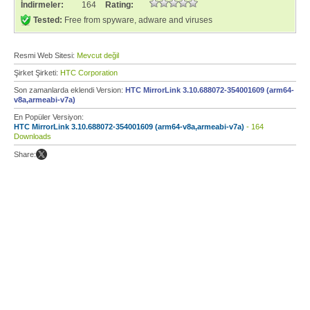
İndirmeler:
164
Rating:
Tested:
Free from spyware, adware and viruses
Resmi Web Sitesi:
Mevcut değil
Şirket Şirketi:
HTC Corporation
Son zamanlarda eklendi Version:
HTC MirrorLink 3.10.688072-354001609 (arm64-
v8a,armeabi-v7a)
En Popüler Versiyon:
HTC MirrorLink 3.10.688072-354001609 (arm64-v8a,armeabi-v7a)
- 164
Downloads
Share: