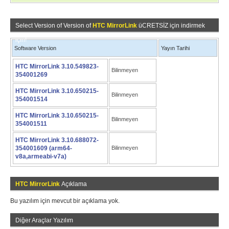
Select Version of Version of
HTC MirrorLink
üCRETSİZ için indirmek
için!
Software Version
Yayın Tarihi
HTC MirrorLink 3.10.549823-
Bilinmeyen
354001269
HTC MirrorLink 3.10.650215-
Bilinmeyen
354001514
HTC MirrorLink 3.10.650215-
Bilinmeyen
354001511
HTC MirrorLink 3.10.688072-
354001609 (arm64-
Bilinmeyen
v8a,armeabi-v7a)
HTC MirrorLink
Açıklama
Bu yazılım için mevcut bir açıklama yok.
Diğer Araçlar Yazılım