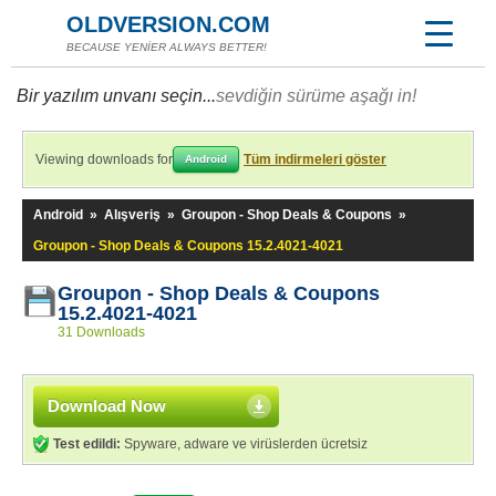
OLDVERSION.COM
BECAUSE YENİER ALWAYS BETTER!
Bir yazılım unvanı seçin...
sevdiğin sürüme aşağı in!
Viewing downloads for
Tüm indirmeleri göster
Android
Android
»
Alışveriş
»
Groupon - Shop Deals & Coupons
»
Groupon - Shop Deals & Coupons 15.2.4021-4021
Groupon - Shop Deals & Coupons
15.2.4021-4021
31 Downloads
Download Now
Test edildi:
Spyware, adware ve virüslerden ücretsiz