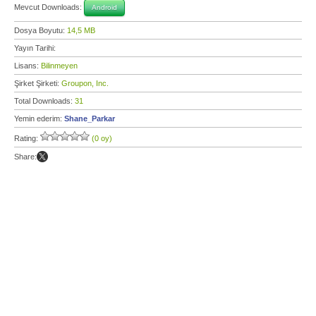
Mevcut Downloads:
Android
Dosya Boyutu:
14,5 MB
Yayın Tarihi:
Lisans:
Bilinmeyen
Şirket Şirketi:
Groupon, Inc.
Total Downloads:
31
Yemin ederim:
Shane_Parkar
Rating:
(0 oy)
Share: