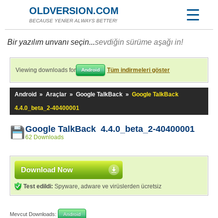
OLDVERSION.COM
BECAUSE YENİER ALWAYS BETTER!
Bir yazılım unvanı seçin...
sevdiğin sürüme aşağı in!
Viewing downloads for
Tüm indirmeleri göster
Android
Android
»
Araçlar
»
Google TalkBack
»
Google TalkBack
4.4.0_beta_2-40400001
Google TalkBack 4.4.0_beta_2-40400001
62 Downloads
Download Now
Test edildi:
Spyware, adware ve virüslerden ücretsiz
Mevcut Downloads:
Android