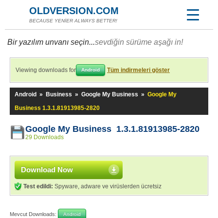
OLDVERSION.COM
BECAUSE YENİER ALWAYS BETTER!
Bir yazılım unvanı seçin...
sevdiğin sürüme aşağı in!
Viewing downloads for
Tüm indirmeleri göster
Android
Android
»
Business
»
Google My Business
»
Google My
Business 1.3.1.81913985-2820
Google My Business 1.3.1.81913985-2820
29 Downloads
Download Now
Test edildi:
Spyware, adware ve virüslerden ücretsiz
Mevcut Downloads:
Android