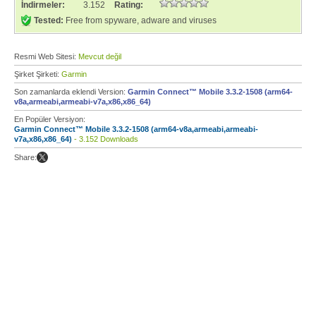
İndirmeler:
3.152
Rating:
Tested:
Free from spyware, adware and viruses
Resmi Web Sitesi:
Mevcut değil
Şirket Şirketi:
Garmin
Son zamanlarda eklendi Version:
Garmin Connect™ Mobile 3.3.2-1508 (arm64-
v8a,armeabi,armeabi-v7a,x86,x86_64)
En Popüler Versiyon:
Garmin Connect™ Mobile 3.3.2-1508 (arm64-v8a,armeabi,armeabi-
v7a,x86,x86_64)
- 3.152 Downloads
Share: