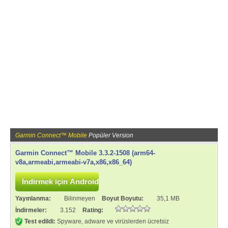
Garmin Connect™ Mobile
Popüler Version
Garmin Connect™ Mobile 3.3.2-1508 (arm64-
v8a,armeabi,armeabi-v7a,x86,x86_64)
Yayınlanma:
Bilinmeyen
Boyut Boyutu:
35,1 MB
İndirmeler:
3.152
Rating:
Test edildi:
Spyware, adware ve virüslerden ücretsiz