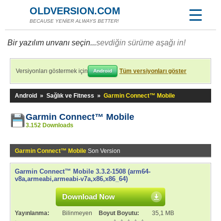
OLDVERSION.COM
BECAUSE YENİER ALWAYS BETTER!
Bir yazılım unvanı seçin...
sevdiğin sürüme aşağı in!
Versiyonları göstermek için
Tüm versiyonları göster
Android
Android
»
Sağlık ve Fitness
»
Garmin Connect™ Mobile
Garmin Connect™ Mobile
3.152 Downloads
Garmin Connect™ Mobile
Son Version
Garmin Connect™ Mobile 3.3.2-1508 (arm64-
v8a,armeabi,armeabi-v7a,x86,x86_64)
Download Now
Yayınlanma:
Bilinmeyen
Boyut Boyutu:
35,1 MB