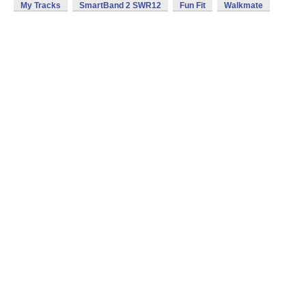
My Tracks
SmartBand 2 SWR12
Fun Fit
Walkmate