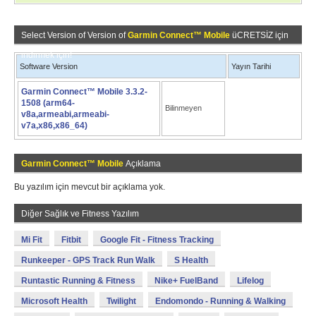
Select Version of Version of
Garmin Connect™ Mobile
üCRETSİZ için
indirmek için!
Software Version
Yayın Tarihi
Garmin Connect™ Mobile 3.3.2-
1508 (arm64-
Bilinmeyen
v8a,armeabi,armeabi-
v7a,x86,x86_64)
Garmin Connect™ Mobile
Açıklama
Bu yazılım için mevcut bir açıklama yok.
Diğer Sağlık ve Fitness Yazılım
Mi Fit
Fitbit
Google Fit - Fitness Tracking
Runkeeper - GPS Track Run Walk
S Health
Runtastic Running & Fitness
Nike+ FuelBand
Lifelog
Microsoft Health
Twilight
Endomondo - Running & Walking