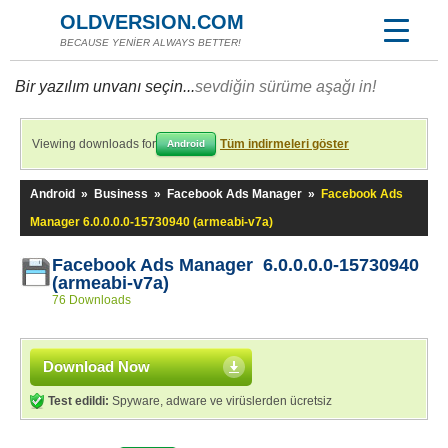
OLDVERSION.COM
BECAUSE YENİER ALWAYS BETTER!
Bir yazılım unvanı seçin...
sevdiğin sürüme aşağı in!
Viewing downloads for
Tüm indirmeleri göster
Android
Android
»
Business
»
Facebook Ads Manager
»
Facebook Ads
Manager 6.0.0.0.0-15730940 (armeabi-v7a)
Facebook Ads Manager 6.0.0.0.0-15730940
(armeabi-v7a)
76 Downloads
Download Now
Test edildi:
Spyware, adware ve virüslerden ücretsiz