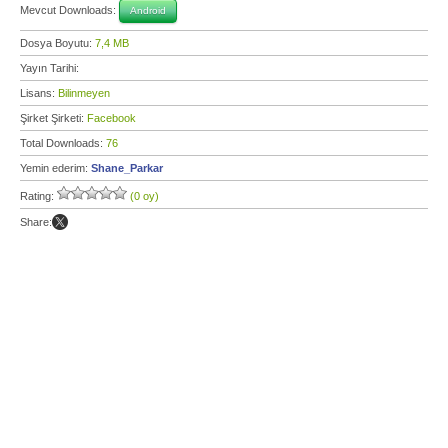
Mevcut Downloads:
Android
Dosya Boyutu:
7,4 MB
Yayın Tarihi:
Lisans:
Bilinmeyen
Şirket Şirketi:
Facebook
Total Downloads:
76
Yemin ederim:
Shane_Parkar
Rating:
(0 oy)
Share: