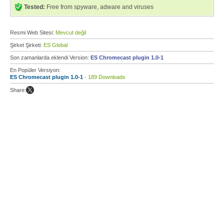
Tested:
Free from spyware, adware and viruses
Resmi Web Sitesi:
Mevcut değil
Şirket Şirketi:
ES Global
Son zamanlarda eklendi Version:
ES Chromecast plugin 1.0-1
En Popüler Versiyon:
ES Chromecast plugin 1.0-1
- 189 Downloads
Share: