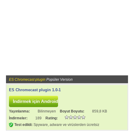
ES Chromecast plugin
Popüler Version
ES Chromecast plugin 1.0-1
Yayınlanma:
Bilinmeyen
Boyut Boyutu:
859,8 KB
İndirmeler:
189
Rating:
Test edildi:
Spyware, adware ve virüslerden ücretsiz