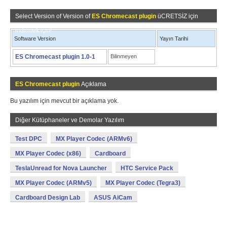
Select Version of Version of
ES Chromecast plugin
üCRETSİZ için
indirmek için!
Software Version
Yayın Tarihi
ES Chromecast plugin 1.0-1
Bilinmeyen
ES Chromecast plugin
Açıklama
Bu yazılım için mevcut bir açıklama yok.
Diğer Kütüphaneler ve Demolar Yazılım
Test DPC
MX Player Codec (ARMv6)
MX Player Codec (x86)
Cardboard
TeslaUnread for Nova Launcher
HTC Service Pack
MX Player Codec (ARMv5)
MX Player Codec (Tegra3)
Cardboard Design Lab
ASUS AiCam