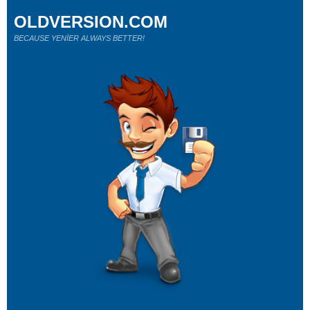
OLDVERSION.COM
BECAUSE YENİER ALWAYS BETTER!