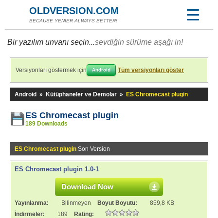
OLDVERSION.COM
BECAUSE YENİER ALWAYS BETTER!
Bir yazılım unvanı seçin...
sevdiğin sürüme aşağı in!
Versiyonları göstermek için
Tüm versiyonları göster
Android
Android
»
Kütüphaneler ve Demolar
»
ES Chromecast plugin
ES Chromecast plugin
189 Downloads
ES Chromecast plugin
Son Version
ES Chromecast plugin 1.0-1
Download Now
Yayınlanma:
Bilinmeyen
Boyut Boyutu:
859,8 KB
İndirmeler:
189
Rating: