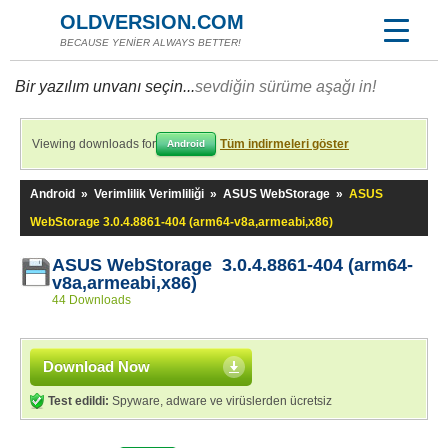
OLDVERSION.COM
BECAUSE YENİER ALWAYS BETTER!
Bir yazılım unvanı seçin...
sevdiğin sürüme aşağı in!
Viewing downloads for
Tüm indirmeleri göster
Android
Android
»
Verimlilik Verimliliği
»
ASUS WebStorage
»
ASUS
WebStorage 3.0.4.8861-404 (arm64-v8a,armeabi,x86)
ASUS WebStorage 3.0.4.8861-404 (arm64-
v8a,armeabi,x86)
44 Downloads
Download Now
Test edildi:
Spyware, adware ve virüslerden ücretsiz