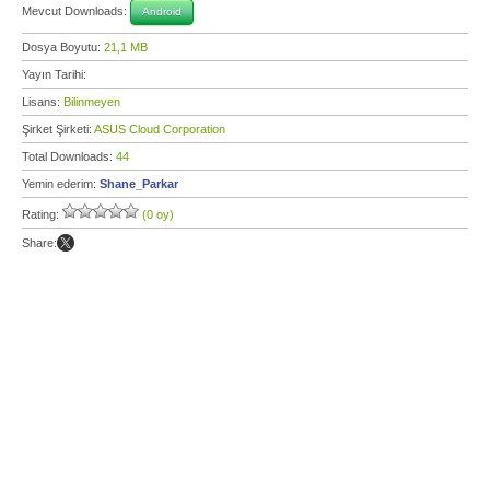
Mevcut Downloads:
Android
Dosya Boyutu:
21,1 MB
Yayın Tarihi:
Lisans:
Bilinmeyen
Şirket Şirketi:
ASUS Cloud Corporation
Total Downloads:
44
Yemin ederim:
Shane_Parkar
Rating:
(0 oy)
Share: