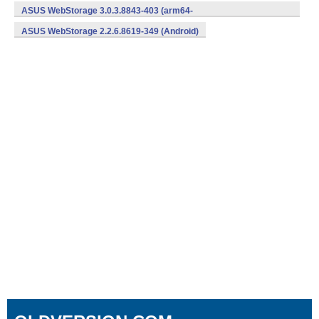
v8a,armeabi,x86) (Android)
ASUS WebStorage 3.0.3.8843-403 (arm64-
v8a,armeabi,x86) (Android)
ASUS WebStorage 2.2.6.8619-349 (Android)