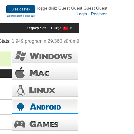
Hoşgeldiniz Guest Guest Guest Guest
Bize destek
Login
Register
|
Destekçiler perks alır
Legacy Site
Türkçe
Stats:
1.949 programın 29.360 sürümü