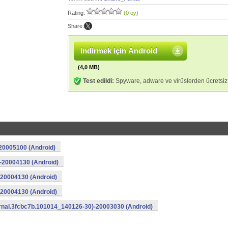
Rating:
(0 oy)
Share:
İndirmek için Android
(4,0 MB)
Test edildi:
Spyware, adware ve virüslerden ücretsiz
20005100 (Android)
-20004130 (Android)
20004130 (Android)
20004130 (Android)
rnal.3fcbc7b.101014_140126-30)-20003030 (Android)