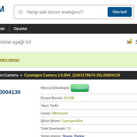
M
oid
Oyunlar
rüme aşağı in!
leri göster
en Camera
»
Cyanogen Camera 2.0.004_(2263178b74-30)-20004130
Mevcut Downloads:
Android
20004130
Dosya Boyutu:
4,0 MB
Yayın Tarihi:
Lisans:
Bilinmeyen
Şirket Şirketi:
CyanogenMod
Total Downloads:
33
Yemin ederim:
Shane_Parkar