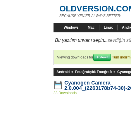
OLDVERSION.CO
BECAUSE YENİER ALWAYS BETTER!
Windows
Mac
Linux
Andr
Bir yazılım unvanı seçin...
sevdiğin sü
Viewing downloads for
Tüm indirme
Android
Android
»
Fotoğrafçılık Fotoğrafı
»
Cyanog
Cyanogen Camera
2.0.004_(2263178b74-30)-
33 Downloads