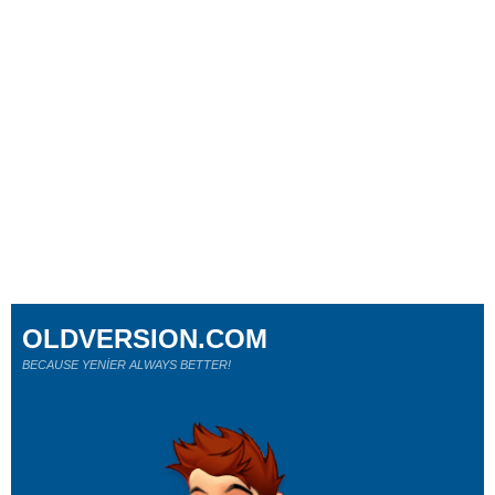
OLDVERSION.COM
BECAUSE YENİER ALWAYS BETTER!