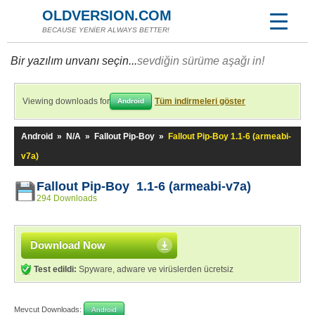
OLDVERSION.COM
BECAUSE YENİER ALWAYS BETTER!
Bir yazılım unvanı seçin...
sevdiğin sürüme aşağı in!
Viewing downloads for
Tüm indirmeleri göster
Android
Android
»
N/A
»
Fallout Pip-Boy
»
Fallout Pip-Boy 1.1-6 (armeabi-
v7a)
Fallout Pip-Boy 1.1-6 (armeabi-v7a)
294 Downloads
Download Now
Test edildi:
Spyware, adware ve virüslerden ücretsiz
Mevcut Downloads:
Android