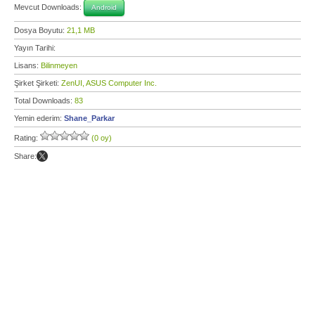
Mevcut Downloads:
Android
Dosya Boyutu:
21,1 MB
Yayın Tarihi:
Lisans:
Bilinmeyen
Şirket Şirketi:
ZenUI, ASUS Computer Inc.
Total Downloads:
83
Yemin ederim:
Shane_Parkar
Rating:
(0 oy)
Share: