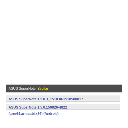
ASUS SuperNote
Yapılar
ASUS SuperNote 1.5.0.3_151030-1510500017
(arm64,armeabi,armeabi-v7a,x86) (Android)
ASUS SuperNote 1.5.0.150826-4822
(arm64,armeabi,x86) (Android)