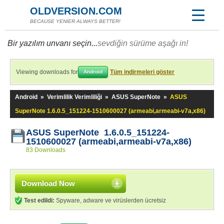
OLDVERSION.COM
BECAUSE YENİER ALWAYS BETTER!
Bir yazılım unvanı seçin...
sevdiğin sürüme aşağı in!
Viewing downloads for
Tüm indirmeleri göster
Android
Android
»
Verimlilik Verimliliği
»
ASUS SuperNote
»
ASUS
SuperNote 1.6.0.5_151224-1510600027 (armeabi,armeabi-v7a,x86)
ASUS SuperNote 1.6.0.5_151224-
1510600027 (armeabi,armeabi-v7a,x86)
83 Downloads
Download Now
Test edildi:
Spyware, adware ve virüslerden ücretsiz