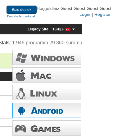
Hoşgeldiniz Guest Guest Guest Guest
Bize destek
Login
Register
|
Destekçiler perks alır
Legacy Site
Türkçe
Stats:
1.949 programın 29.360 sürümü