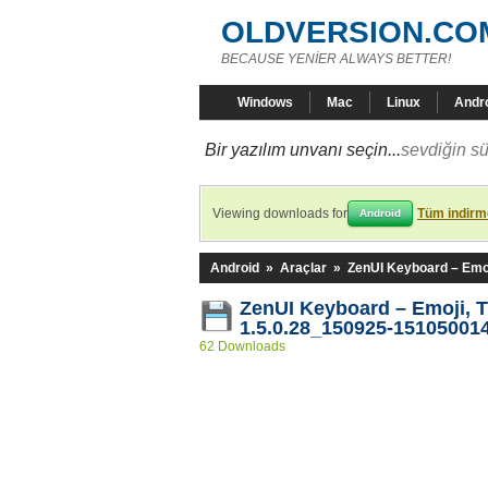
OLDVERSION.CO
BECAUSE YENİER ALWAYS BETTER!
Windows
Mac
Linux
Andr
Bir yazılım unvanı seçin...
sevdiğin sü
Viewing downloads for
Tüm indirme
Android
Android
»
Araçlar
»
ZenUI Keyboard – Emo
ZenUI Keyboard – Emoji,
1.5.0.28_150925-15105001
62 Downloads