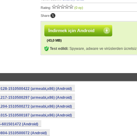
Rating:
(0 oy)
Share:
İndirmek için Android
(43,0 MB)
Test edildi:
Spyware, adware ve virüslerden ücretsiz
0128-1510500422 (armeabi,x86) (Android)
1217-1510500297 (armeabi,x86) (Android)
1204-1510500272 (armeabi,x86) (Android)
1015-1510500187 (armeabi,x86) (Android)
5-601501472 (Android)
0804-1510500072 (Android)