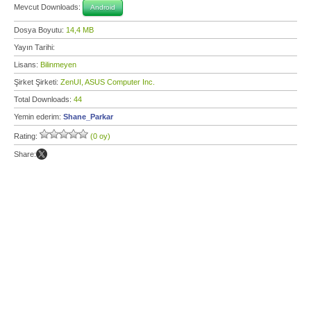
Mevcut Downloads:
Android
Dosya Boyutu:
14,4 MB
Yayın Tarihi:
Lisans:
Bilinmeyen
Şirket Şirketi:
ZenUI, ASUS Computer Inc.
Total Downloads:
44
Yemin ederim:
Shane_Parkar
Rating:
(0 oy)
Share: