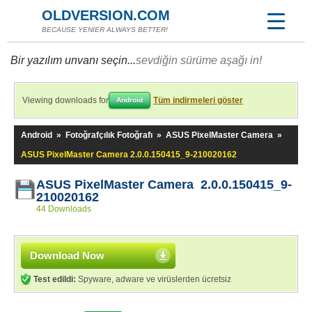
OLDVERSION.COM
BECAUSE YENİER ALWAYS BETTER!
Bir yazılım unvanı seçin...
sevdiğin sürüme aşağı in!
Viewing downloads for
Tüm indirmeleri göster
Android
Android
»
Fotoğrafçılık Fotoğrafı
»
ASUS PixelMaster Camera
»
ASUS PixelMaster Camera 2.0.0.150415_9-210020162
ASUS PixelMaster Camera 2.0.0.150415_9-
210020162
44 Downloads
Download Now
Test edildi:
Spyware, adware ve virüslerden ücretsiz