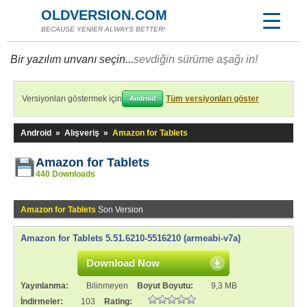
OLDVERSION.COM
BECAUSE YENİER ALWAYS BETTER!
Bir yazılım unvanı seçin...
sevdiğin sürüme aşağı in!
Versiyonları göstermek için
Tüm versiyonları göster
Android
Android
»
Alışveriş
»
Amazon for Tablets
Amazon for Tablets
440 Downloads
Amazon for Tablets
Son Version
Amazon for Tablets 5.51.6210-5516210 (armeabi-v7a)
Download Now
Yayınlanma:
Bilinmeyen
Boyut Boyutu:
9,3 MB
İndirmeler:
103
Rating: