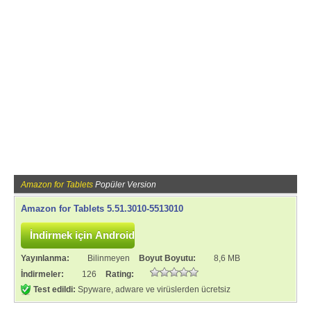
Amazon for Tablets
Popüler Version
Amazon for Tablets 5.51.3010-5513010
Yayınlanma:
Bilinmeyen
Boyut Boyutu:
8,6 MB
İndirmeler:
126
Rating:
Test edildi:
Spyware, adware ve virüslerden ücretsiz