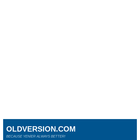
OLDVERSION.COM
BECAUSE YENİER ALWAYS BETTER!