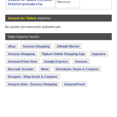
Amazon for Tablets 5.51.6210-
Bilinmeyen
5516210 (armeabi-v7a)
Amazon for Tablets
Açıklama
Bu yazılım için mevcut bir açıklama yok.
Diğer Alışveriş Yazılım
eBay
Amazon Shopping
1Mobile Market
Amazon Shopping
Flipkart Online Shopping App
Appstore
Amazon Prime Now
Google Express
Amazon
Barcode Scanner
Woot
Slickdeals: Deals & Coupons
Groupon - Shop Deals & Coupons
Amazon Now - Grocery Shopping
AmazonFresh