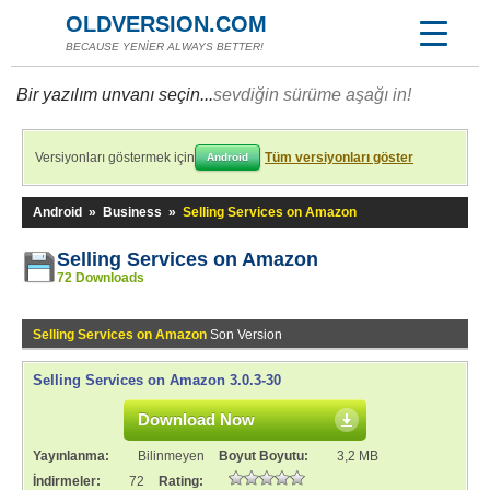
OLDVERSION.COM
BECAUSE YENİER ALWAYS BETTER!
Bir yazılım unvanı seçin...
sevdiğin sürüme aşağı in!
Versiyonları göstermek için
Tüm versiyonları göster
Android
Android
»
Business
»
Selling Services on Amazon
Selling Services on Amazon
72 Downloads
Selling Services on Amazon
Son Version
Selling Services on Amazon 3.0.3-30
Download Now
Yayınlanma:
Bilinmeyen
Boyut Boyutu:
3,2 MB
İndirmeler:
72
Rating: