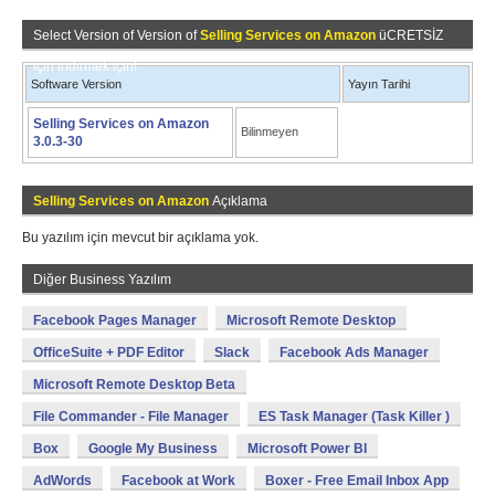
Select Version of Version of
Selling Services on Amazon
üCRETSİZ
için indirmek için!
Software Version
Yayın Tarihi
Selling Services on Amazon
Bilinmeyen
3.0.3-30
Selling Services on Amazon
Açıklama
Bu yazılım için mevcut bir açıklama yok.
Diğer Business Yazılım
Facebook Pages Manager
Microsoft Remote Desktop
OfficeSuite + PDF Editor
Slack
Facebook Ads Manager
Microsoft Remote Desktop Beta
File Commander - File Manager
ES Task Manager (Task Killer )
Box
Google My Business
Microsoft Power BI
AdWords
Facebook at Work
Boxer - Free Email Inbox App