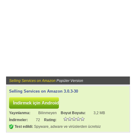
Selling Services on Amazon
Popüler Version
Selling Services on Amazon 3.0.3-30
Yayınlanma:
Bilinmeyen
Boyut Boyutu:
3,2 MB
İndirmeler:
72
Rating:
Test edildi:
Spyware, adware ve virüslerden ücretsiz