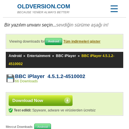
OLDVERSION.COM
BECAUSE YENİER ALWAYS BETTER!
Bir yazılım unvanı seçin...
sevdiğin sürüme aşağı in!
Viewing downloads for
Tüm indirmeleri göster
Android
Android
»
Entertainment
»
BBC iPlayer
»
BBC iPlayer 4.5.1.2-
4510002
BBC iPlayer 4.5.1.2-4510002
66 Downloads
Download Now
Test edildi:
Spyware, adware ve virüslerden ücretsiz
Mevcut Downloads:
Android