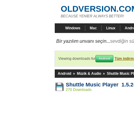
OLDVERSION.CO
BECAUSE YENİER ALWAYS BETTER!
Windows
Mac
Linux
Andr
Bir yazılım unvanı seçin...
sevdiğin sü
Viewing downloads for
Tüm indirme
Android
Android
»
Müzik & Audio
»
Shuttle Music P
Shuttle Music Player 1.5.2
270 Downloads