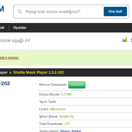
M
oid
Oyunlar
rüme aşağı in!
leri göster
layer
»
Shuttle Music Player 1.5.2-202
-202
Mevcut Downloads:
Android
Dosya Boyutu:
5,5 MB
Yayın Tarihi:
Lisans:
Bilinmeyen
Şirket Şirketi:
SimpleCity
Total Downloads:
270
Yemin ederim:
Shane_Parkar