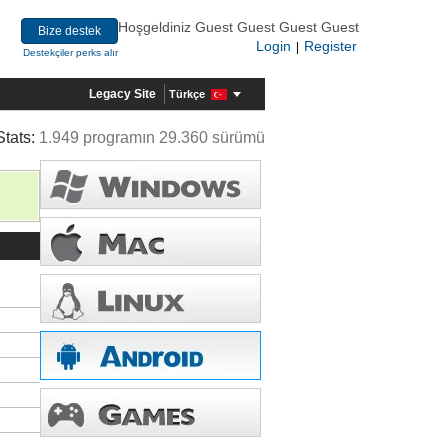
Hoşgeldiniz Guest Guest Guest Guest
Bize destek
Login
Register
|
Destekçiler perks alır
Legacy Site
Türkçe
Stats:
1.949 programın 29.360 sürümü